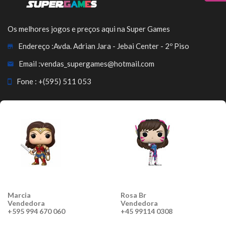
Os melhores jogos e preços aqui na Super Games
Endereço :
Avda. Adrian Jara - Jebai Center - 2º Piso
Email :
vendas_supergames@hotmail.com
Fone :
+(595) 511 053
Marcia
Rosa Br
Vendedora
Vendedora
+595 994 670 060
+45 99114 0308