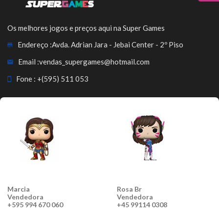
Os melhores jogos e preços aqui na Super Games
Endereço :
Avda. Adrian Jara - Jebai Center - 2º Piso
Email :
vendas_supergames@hotmail.com
Fone :
+(595) 511 053
Marcia
Rosa Br
Vendedora
Vendedora
+595 994 670 060
+45 99114 0308