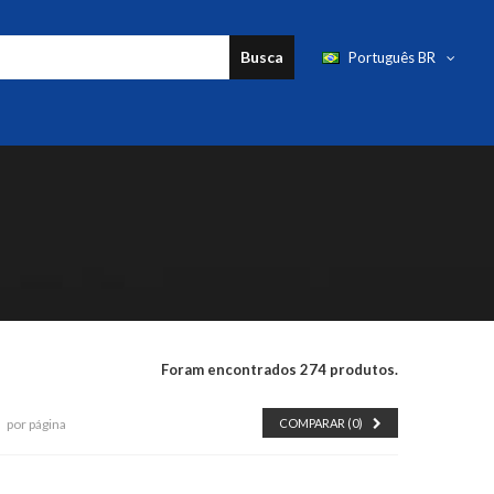
Busca
Português BR
Foram encontrados 274 produtos.
por página
COMPARAR (
0
)