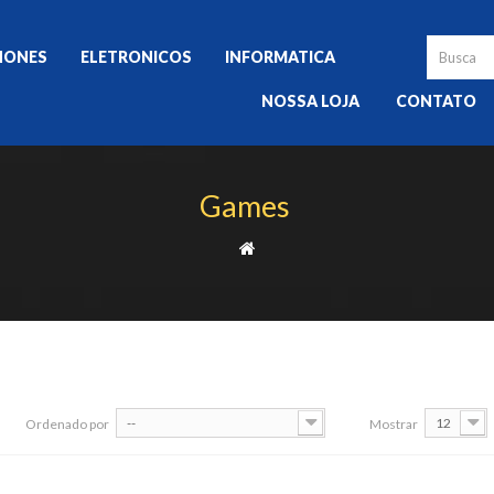
HONES
ELETRONICOS
INFORMATICA
NOSSA LOJA
CONTATO
Games
--
12
Ordenado por
Mostrar