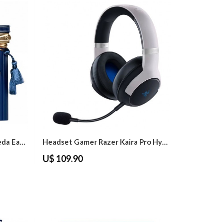
Perfume Afnan Historic Olmeda Eau De...
Headset Gamer Razer Kaira Pro Hyperspeed...
U$ 109.90