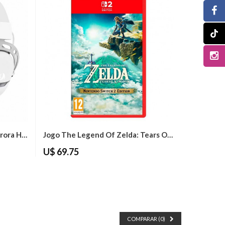
Headset Gamer Redragon Aurora H376WG USB -...
Jogo The Legend Of Zelda: Tears Of The...
U$ 69.75
COMPARAR (
0
)