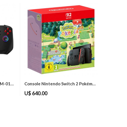
Console Portátil MSI Claw A1M-016UK 7"...
Console Nintendo Switch 2 Pokémon Pokopia...
U$ 640.00