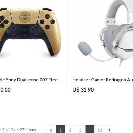
Controle Sony Dualsense 007 First Light...
0.00
U$ 31.90
 1 a 12 de 274 itens
1
2
3
...
23