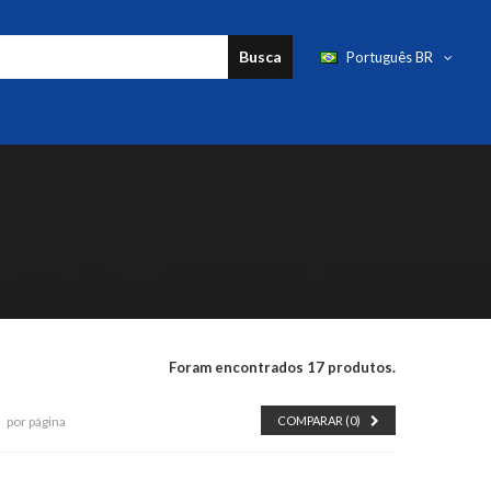
Busca
Português BR
Foram encontrados 17 produtos.
por página
COMPARAR (
0
)