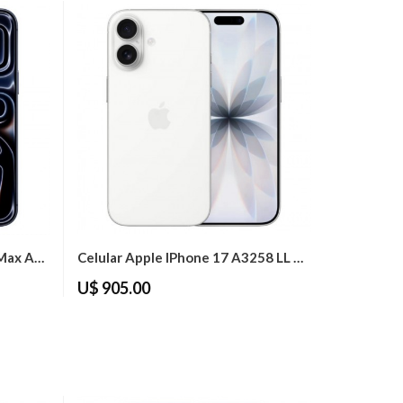
Celualr Apple IPhone 17 Pro Max A3525 4J...
Celular Apple IPhone 17 A3258 LL 256GB...
U$ 905.00