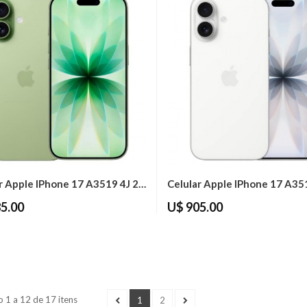
Celular Apple IPhone 17 A3519 4J 256GB 8GB...
5.00
U$ 905.00
 1 a 12 de 17 itens
1
2