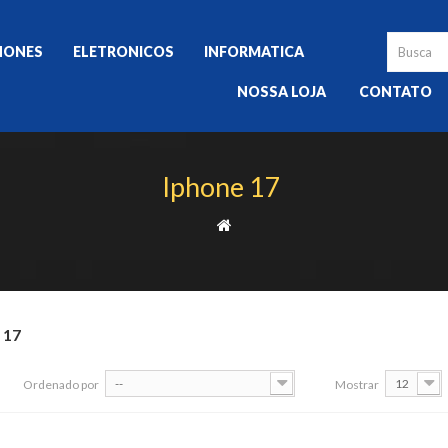
HONES
ELETRONICOS
INFORMATICA
NOSSA LOJA
CONTATO
Iphone 17
 17
--
12
Ordenado por
Mostrar