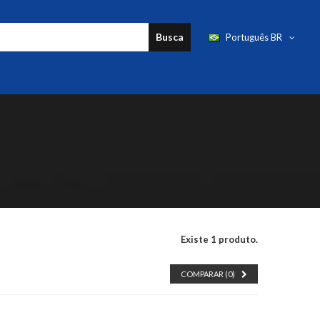
Busca
Português BR
Existe 1 produto.
COMPARAR (
0
)