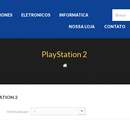
HONES
ELETRONICOS
INFORMATICA
NOSSA LOJA
CONTATO
PlayStation 2
ATION 2
--
Ordenado por