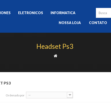
HONES
ELETRONICOS
INFORMATICA
NOSSA LOJA
CONTATO
Headset Ps3
T PS3
--
Ordenado por