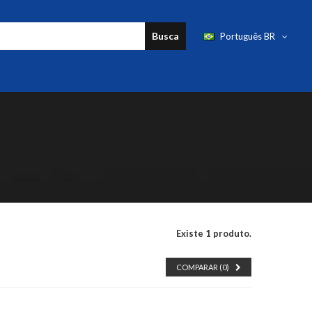
Busca
Português BR
Existe 1 produto.
COMPARAR (
0
)