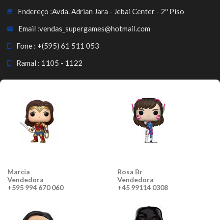
Endereço :
Avda. Adrian Jara - Jebai Center - 2º Piso
Email :
vendas_supergames@hotmail.com
Fone :
+(595) 61 511 053
Ramal : 1105 - 1122
Marcia
Rosa Br
Vendedora
Vendedora
+595 994 670 060
+45 99114 0308