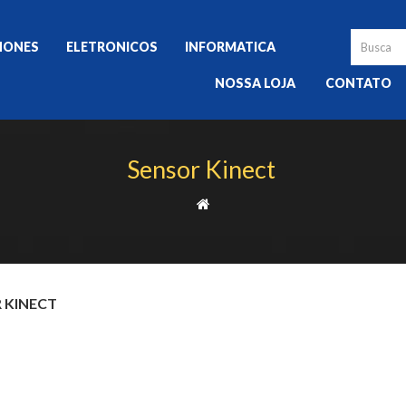
HONES
ELETRONICOS
INFORMATICA
NOSSA LOJA
CONTATO
Sensor Kinect
 KINECT