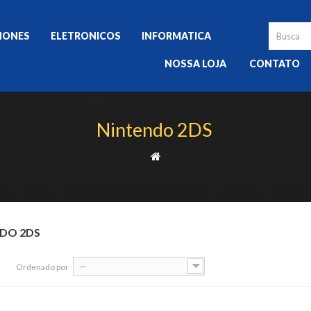
HONES
ELETRONICOS
INFORMATICA
NOSSA LOJA
CONTATO
Nintendo 2DS
DO 2DS
--
Ordenado por