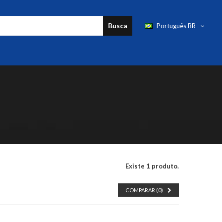
Busca
Português BR
Existe 1 produto.
COMPARAR (
0
)