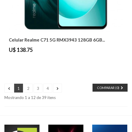
Celular Realme C71 5G RMX3943 128GB 6GB...
U$ 138.75
COMPARAR (
0
)
1
2
3
4
Mostrando 1 a 12 de 39 itens