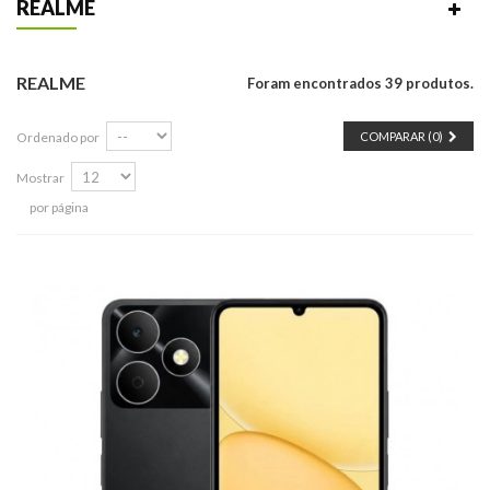
REALME
REALME
Foram encontrados 39 produtos.
Ordenado por
COMPARAR (
0
)
Mostrar
por página