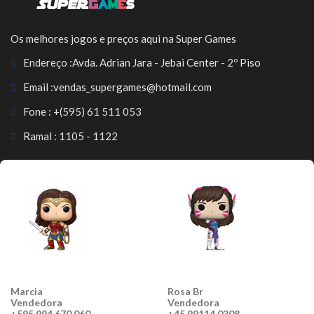
Os melhores jogos e preços aqui na Super Games
Endereço :
Avda. Adrian Jara - Jebai Center - 2º Piso
Email :
vendas_supergames@hotmail.com
Fone :
+(595) 61 511 053
Ramal : 1105 - 1122
Marcia
Rosa Br
Vendedora
Vendedora
+595 994 670 060
+45 99114 0308