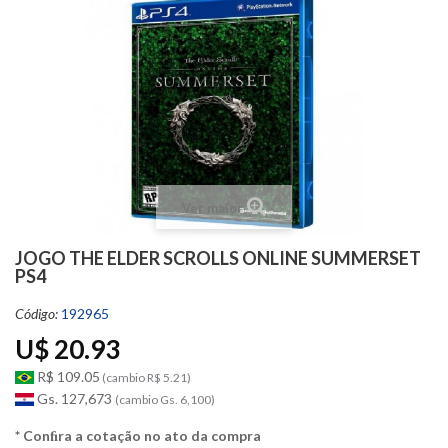
Ver maior
JOGO THE ELDER SCROLLS ONLINE SUMMERSET
PS4
Código:
192965
U$ 20.93
R$ 109.05
(cambio R$ 5.21)
Gs. 127,673
(cambio Gs. 6,100)
* Conﬁra a cotação no ato da compra