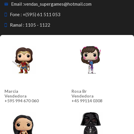
Email :
vendas_supergames@hotmail.com
Fone :
+(595) 61 511 053
Ramal : 1105 - 1122
Marcia
Rosa Br
Vendedora
Vendedora
+595 994 670 060
+45 99114 0308