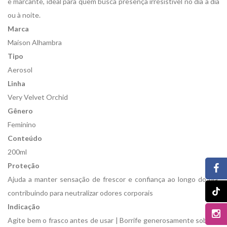
e marcante, ideal para quem busca presença irresistível no dia a dia
ou à noite.
Marca
Maison Alhambra
Tipo
Aerosol
Linha
Very Velvet Orchid
Gênero
Feminino
Conteúdo
200ml
Proteção
Ajuda a manter sensação de frescor e confiança ao longo do dia,
contribuindo para neutralizar odores corporais
Indicação
Agite bem o frasco antes de usar | Borrife generosamente sobre a