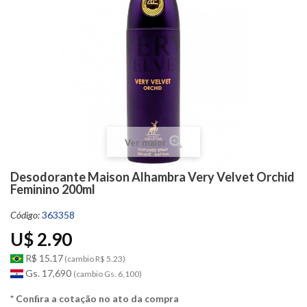
Ver maior
Desodorante Maison Alhambra Very Velvet Orchid
Feminino 200ml
Código:
363358
U$ 2.90
R$ 15.17
(cambio R$ 5.23)
Gs. 17,690
(cambio Gs. 6,100)
* Conﬁra a cotação no ato da compra