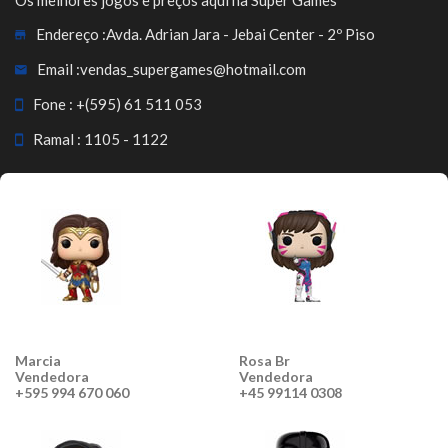
Os melhores jogos e preços aqui na Super Games
Endereço :
Avda. Adrian Jara - Jebai Center - 2º Piso
Email :
vendas_supergames@hotmail.com
Fone :
+(595) 61 511 053
Ramal : 1105 - 1122
Marcia
Rosa Br
Vendedora
Vendedora
+595 994 670 060
+45 99114 0308