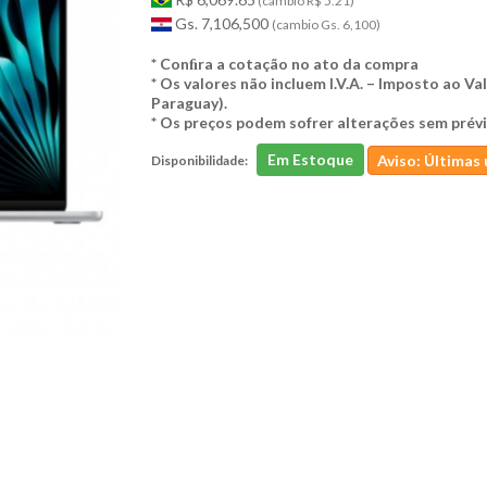
(cambio R$ 5.21)
Gs. 7,106,500
(cambio Gs. 6,100)
* Conﬁra a cotação no ato da compra
* Os valores não incluem I.V.A. – Imposto ao V
Paraguay).
* Os preços podem sofrer alterações sem prévi
Em Estoque
Aviso: Últimas
Disponibilidade: