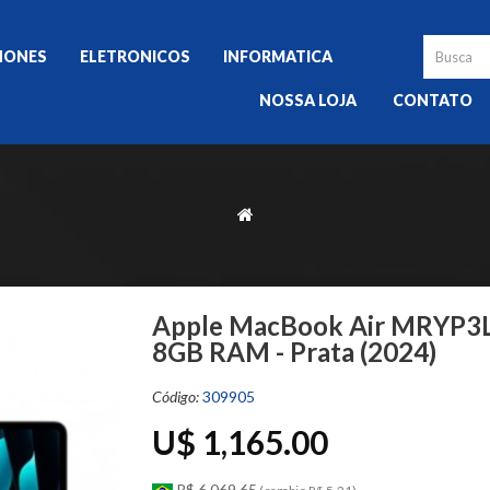
HONES
ELETRONICOS
INFORMATICA
NOSSA LOJA
CONTATO
Apple MacBook Air MRYP3L
8GB RAM - Prata (2024)
Código:
309905
U$ 1,165.00
R$ 6,069.65