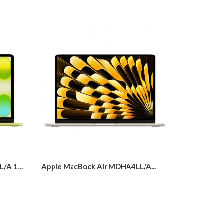
Notebook D
Apple MacBook Neo MHFD4LL/A 13"...
Apple MacBook Air MDHA4LL/A...