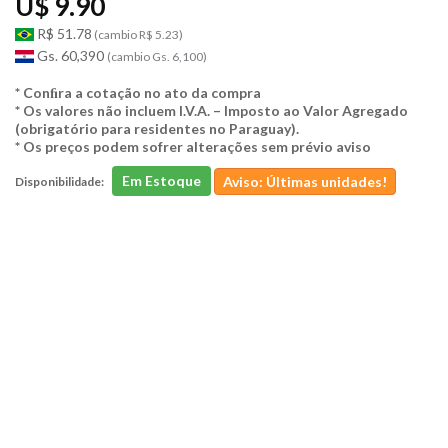
U$ 9.90
R$ 51.78
(cambio R$ 5.23)
Gs. 60,390
(cambio Gs. 6,100)
* Conﬁra a cotação no ato da compra
* Os valores não incluem I.V.A. – Imposto ao Valor Agregado
(obrigatório para residentes no Paraguay).
* Os preços podem sofrer alterações sem prévio aviso
Em Estoque
Aviso: Últimas unidades!
Disponibilidade: